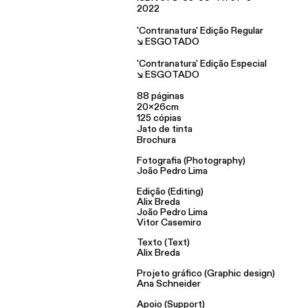
2022
​'Contranatura' Edição Regular
↘ ESGOTADO
​'Contranatura' Edição Especial
↘ ESGOTADO
​88
páginas
20x26cm
125 cópias
Jato de tinta
Brochura
Fotografia (Photography)
João Pedro Lima
Edição (Editing)
Alix Breda
João Pedro Lima
Vitor Casemiro
Texto (Text)
Alix Breda
Projeto gráfico (Graphic design)
Ana Schneider
Apoio (Support)