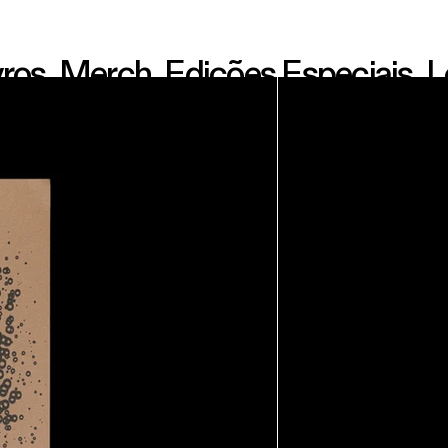
vros,
Merch,
Edições Especiais,
L