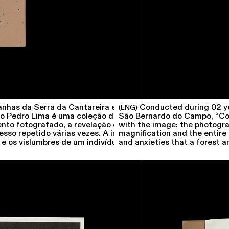
nhas da Serra da Cantareira e no estúdio do
Conducted during 02 year
(ENG)
o Pedro Lima é uma coleção de
São Bernardo do Campo, “Con
nto fotografado, a revelação com químicos
with the image: the photogr
esso repetido várias vezes. A investigação do
magnification and the entire 
 e os vislumbres de um indivíduo
and anxieties that a forest a