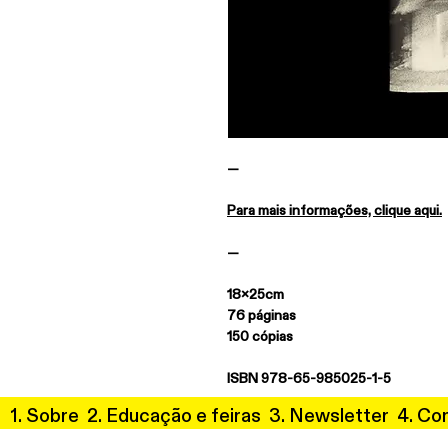
—
Para mais informações, clique aqui.
—
18x25cm
76 páginas
150 cópias
ISBN 978-65-985025-1-5
1.
Sobre
2. Educação e feiras
3.
Newsletter
4. Co