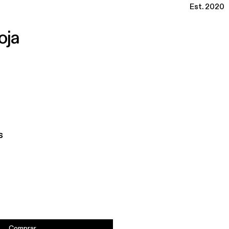
Est. 2020
oja
s
Comprar