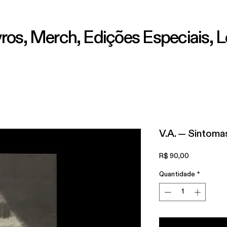
vros,
Merch,
Edições Especiais,
L
V.A. — Sintoma
Preço
R$ 90,00
Quantidade
*